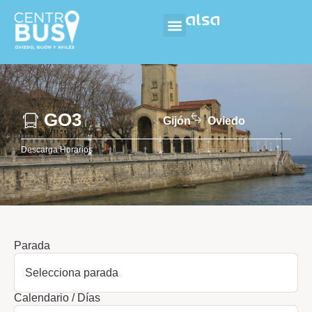
GO3
Gijón
Oviedo
Descarga Horarios
Parada
Calendario / Días