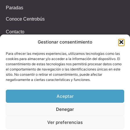
Paradas
Conoce Centrobús
Contacto
Incidencias
Gestionar consentimiento
T.647326939
Para ofrecer las mejores experiencias, utilizamos tecnologías como las
(Solo whastapp)
cookies para almacenar y/o acceder a la información del dispositivo. El
consentimiento de estas tecnologías nos permitirá procesar datos como
Email
el comportamiento de navegación o las identificaciones únicas en este
paradascentrobus@alsa.es
sitio. No consentir o retirar el consentimiento, puede afectar
negativamente a ciertas características y funciones.
Dirección
C. de Pepe Cosmen,
Aceptar
33001 Oviedo, Asturias
Denegar
Ver preferencias