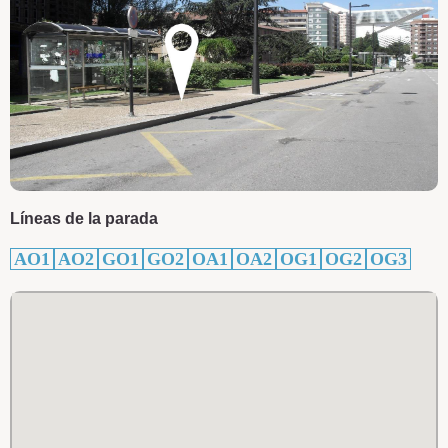
Líneas de la parada
AO1
AO2
GO1
GO2
OA1
OA2
OG1
OG2
OG3