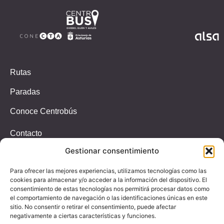
Rutas
Paradas
Conoce Centrobús
Contacto
Gestionar consentimiento
Incidencias
T.647326939
Para ofrecer las mejores experiencias, utilizamos tecnologías como las
(Solo whastapp)
cookies para almacenar y/o acceder a la información del dispositivo. El
consentimiento de estas tecnologías nos permitirá procesar datos como
Email
el comportamiento de navegación o las identificaciones únicas en este
paradascentrobus@alsa.es
sitio. No consentir o retirar el consentimiento, puede afectar
negativamente a ciertas características y funciones.