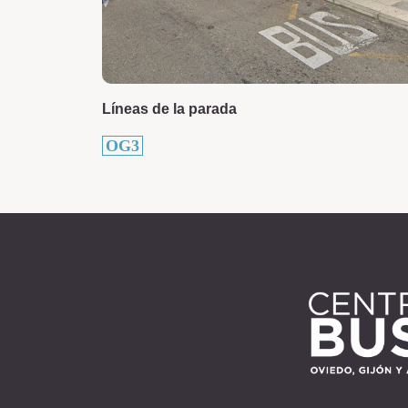
Líneas de la parada
OG3