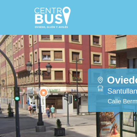
Ovied
Santullan
Calle Berm