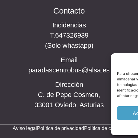
Contacto
Incidencias
T.647326939
(Solo whastapp)
Email
paradascentrobus@alsa.es
Para ofrecer
almacenar y/
Dirección
tecnologías
identificaci
C. de Pepe Cosmen,
afectar nega
33001 Oviedo, Asturias
A
Aviso legal
Política de privacidad
Política de cookies