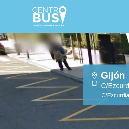
Gijón
C/Ezcurdi
C/Ezcurdia