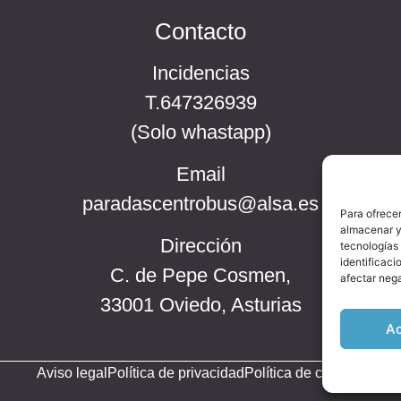
Contacto
Incidencias
T.647326939
(Solo whastapp)
Email
paradascentrobus@alsa.es
Para ofrecer
almacenar y/
Dirección
tecnologías
identificaci
C. de Pepe Cosmen,
afectar nega
33001 Oviedo, Asturias
A
Aviso legal
Política de privacidad
Política de cookies