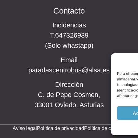
Contacto
Incidencias
T.647326939
(Solo whastapp)
Email
paradascentrobus@alsa.es
Para ofrecer
almacenar y/
Dirección
tecnologías
identificaci
C. de Pepe Cosmen,
afectar nega
33001 Oviedo, Asturias
A
Aviso legal
Política de privacidad
Política de cookies