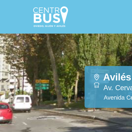
Avilés
Av. Cerv
Avenida C