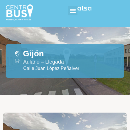
Gijón
Aulario – Llegada
Calle Juan López Peñalver