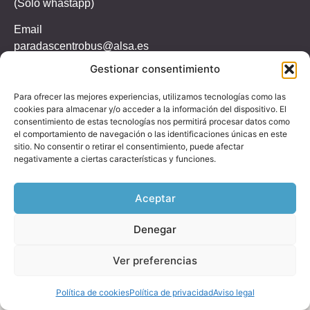
(Solo whastapp)
Email
paradascentrobus@alsa.es
Gestionar consentimiento
Dirección
C. de Pepe Cosmen,
Para ofrecer las mejores experiencias, utilizamos tecnologías como las
33001 Oviedo, Asturias
cookies para almacenar y/o acceder a la información del dispositivo. El
consentimiento de estas tecnologías nos permitirá procesar datos como
el comportamiento de navegación o las identificaciones únicas en este
sitio. No consentir o retirar el consentimiento, puede afectar
negativamente a ciertas características y funciones.
Aviso legal
Política de privacidad
Política de cookies
Aceptar
Denegar
Ver preferencias
Política de cookies
Política de privacidad
Aviso legal